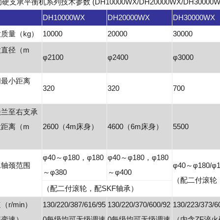
支承平衡机系列技术参数 (DH10000WX/DH20000WX/DH30000
DH10000WX
DH20000WX
DH30000WX
质量（kg）
10000
20000
30000
大直径（m
φ2100
φ2400
φ3000
间最小距离
320
320
700
法兰至右支承
大距离（m
2600（4m床身）
4600（6m床身）
5500
φ40～φ180，φ180
φ40～φ180，φ180
承轴颈范围
φ40～φ180/φ
～φ380
～φ400
（配二付滚轮
（配二付滚轮，配SKF轴承）
r/min）
130/220/387/616/95
130/220/370/600/92
130/223/37
箱变速）
0每级均可无级调速
0每级均可无级调速
（内含ZF淬