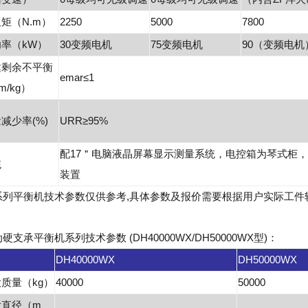
矩（N.m）
2250
5000
7800
率（kW）
30变频电机
75变频电机
90（变频电机
达剩余不平衡
emar≤1
m/kg）
减少率(%)
URR≥95%
配17＂电脑液晶屏幕显示测量系统，电控箱为琴式柜
统
装置
系列平衡机技术参数仅供参考,具体参数及报价需要根据用户实际工件
支承平衡机系列技术参数 (DH40000WX/DH50000WX型)：
DH40000WX
DH50000WX
质量（kg）
40000
50000
大直径（m