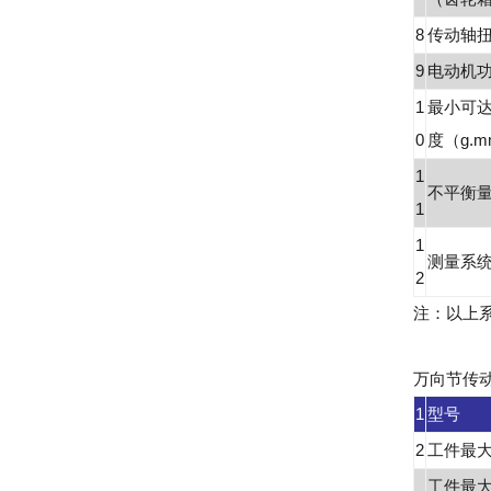
8
传动轴扭
9
电动机功
1
最小可
0
度（g.m
1
不平衡量
1
1
测量系
2
注：以上
万向节传动硬
1
型号
2
工件最大
工件最