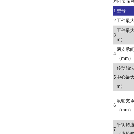
万向节传动硬
1
型号
2
工件最大
工件最
3
m）
两支承
4
（mm）
传动轴
5
中心最
m）
滚轮支
6
（mm）
平衡转速（
7
（齿轮