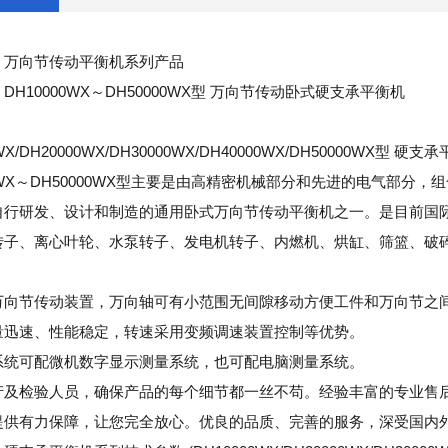
：万向节传动平衡机系列产品
DH10000WX～DH50000WX型 万向节传动卧式硬支承平衡机
WX/DH20000WX/DH30000WX/DH40000WX/DH50000WX型 硬
00WX～DH50000WX型主要是由高精密机械部分和先进的电气部
自行研发、设计和制造的通用卧式万向节传动平衡机之一。是目前国
转子、离心叶轮、水泵转子、发电机转子、内燃机、烘缸、筛篮、破
万向节传动装置，万向轴可有小范围无间隙移动方便工件和万向节之
量迅速、性能稳定，转速采用变频调速装置控制等优势。
系统可配微机数字显示测量系统，也可配电脑测量系统。
产及检验人员，确保产品的每个细节都一丝不苟。经验丰富的专业售
提供有力保障，让您完全放心。优良的品质、完善的服务，深受国内