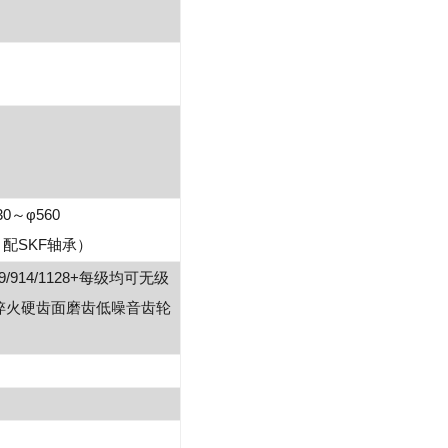
30～φ560
配SKF轴承）
/609/914/1128+每级均可无级
淬火硬齿面磨齿低噪音齿轮
）