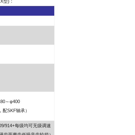
WX型)：
180～φ400
，配SKF轴承）
3/609/914+每级均可无级调速
火硬齿面磨齿低噪音齿轮箱）