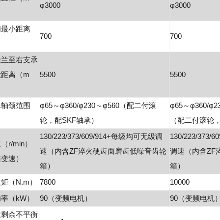
φ3000
φ3000
间最小距离
700
700
法兰至右支承
大距离（m
5500
5500
承轴颈范围
φ65～φ360/φ230～φ560（配二付滚
φ65～φ360/φ2
轮，配SKF轴承）
（配二付滚轮，
130/223/373/609/914+每级均可无级调
130/223/373
r/min）
速（内含ZF淬火硬齿面磨齿低噪音齿轮
调速（内含ZF
箱变速）
箱）
箱）
矩（N.m）
7800
10000
率（kW）
90（变频电机）
90（变频电机
达剩余不平衡