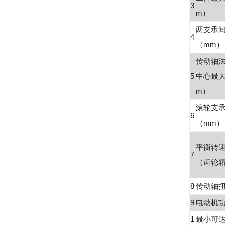
3
m）
两支承
4
（mm）
传动轴
5
中心最
m）
滚轮支
6
（mm）
平衡转速（
7
（齿轮
8
传动轴扭
9
电动机功
1
最小可